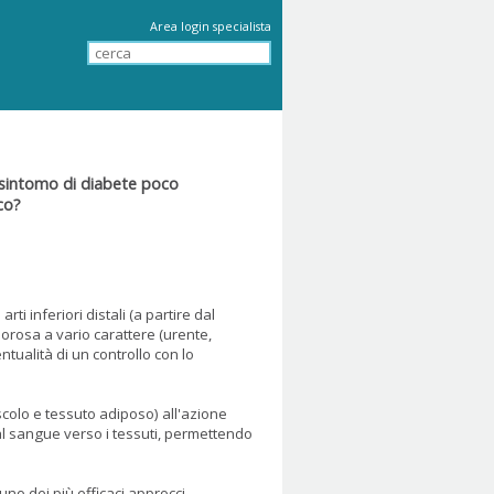
Area login specialista
n sintomo di diabete poco
co?
i inferiori distali (a partire dal
lorosa a vario carattere (urente,
ntualità di un controllo con lo
uscolo e tessuto adiposo) all'azione
al sangue verso i tessuti, permettendo
uno dei più efficaci approcci