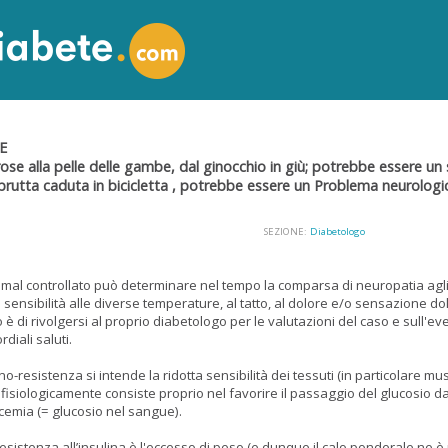
E
rose alla pelle delle gambe, dal ginocchio in giù; potrebbe essere u
utta caduta in bicicletta , potrebbe essere un Problema neurologi
SEZIONE:
Diabetologo
 mal controllato può determinare nel tempo la comparsa di neuropatia agli art
 sensibilità alle diverse temperature, al tatto, al dolore e/o sensazione do
o è di rivolgersi al proprio diabetologo per le valutazioni del caso e sull'eve
diali saluti.
no-resistenza si intende la ridotta sensibilità dei tessuti (in particolare m
 fisiologicamente consiste proprio nel favorire il passaggio del glucosio d
licemia (= glucosio nel sangue).
sistenza all’insulina è l'eccesso di peso (e dunque il calo ponderale ne è 