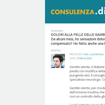
DOMANDA
DOLORI ALLA PELLE DELLE GAMB
Da alcuni mesi, ho sensazioni dolo
compensato? Ho fatto anche una br
RISPOSTA:
SPECIALISTA:
Dott. Luca Montesi
DATA:
25 Marzo 2024
Gentile utente, il diabete
piede) con modifica della
pungente etc). Il consigli
specialista neurologo. Cor
Gentile utente, per insuli
dell'ormone insulina che
così un controllo della g
La più comune causa di re